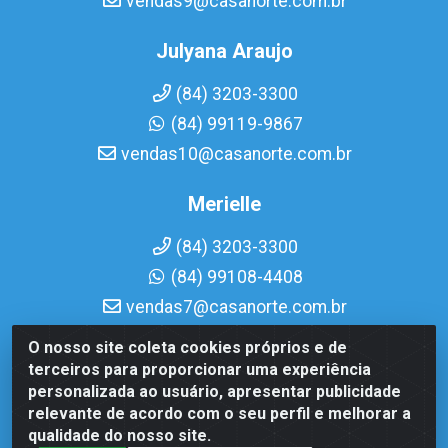
vendas9@casanorte.com.br
Julyana Araujo
(84) 3203-3300
(84) 99119-9867
vendas10@casanorte.com.br
Merielle
(84) 3203-3300
(84) 99108-4408
vendas7@casanorte.com.br
O nosso site coleta cookies próprios e de
Casa Norte LTDA - Av. Interventor Mário Câmara, 1815 -
terceiros para proporcionar uma experiência
Dix-Sept Rosado, Natal/RN - CEP 59054-600 - CNPJ
personalizada ao usuário, apresentar publicidade
08.713.513/0001-51
relevante de acordo com o seu perfil e melhorar a
qualidade do nosso site.