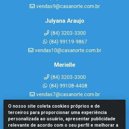
vendas9@casanorte.com.br
Julyana Araujo
(84) 3203-3300
(84) 99119-9867
vendas10@casanorte.com.br
Merielle
(84) 3203-3300
(84) 99108-4408
vendas7@casanorte.com.br
O nosso site coleta cookies próprios e de
Casa Norte LTDA - Av. Interventor Mário Câmara, 1815 -
terceiros para proporcionar uma experiência
Dix-Sept Rosado, Natal/RN - CEP 59054-600 - CNPJ
personalizada ao usuário, apresentar publicidade
08.713.513/0001-51
relevante de acordo com o seu perfil e melhorar a