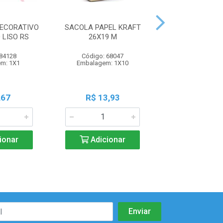
DECORATIVO
SACOLA PAPEL KRAFT
SACOLA PAPEL
 LISO RS
26X19 M
21,5X15 
 84128
Código: 68047
Código: 68
m: 1X1
Embalagem: 1X10
Embalagem: 
,67
R$ 13,93
R$ 13,2
ionar
Adicionar
Adicio