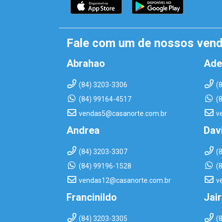
Fale com um de nossos ven
Abrahao
Ade
(84) 3203-3306
(
(84) 99164-4517
(
vendas5@casanorte.com.br
v
Andrea
Dav
(84) 3203-3307
(
(84) 99196-1528
(
vendas12@casanorte.com.br
v
Francinildo
Jai
(84) 3203-3305
(