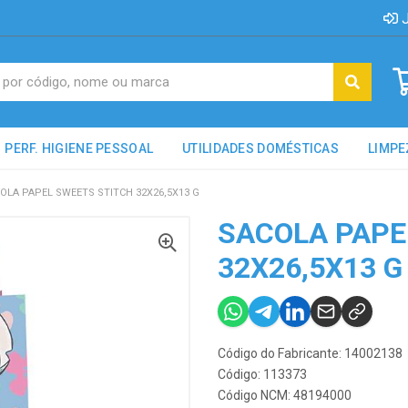
J
PERF. HIGIENE PESSOAL
UTILIDADES DOMÉSTICAS
LIMPE
OLA PAPEL SWEETS STITCH 32X26,5X13 G
SACOLA PAPE
32X26,5X13 G
Código do Fabricante: 14002138
Código: 113373
Código NCM: 48194000