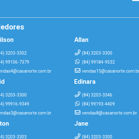
dedores
ilson
Allan
84) 3203-3302
(84) 3203-3300
84) 99106-7379
(84) 99184-9532
endas4@casanorte.com.br
vendas15@casanorte.com.b
id
Edinara
84) 3203-3300
(84) 3203-3346
84) 99916-9349
(84) 99193-4409
endas3@casanorte.com.br
vendas8@casanorte.com.br
rton
Jane
84) 3203-3303
(84) 3203-3300