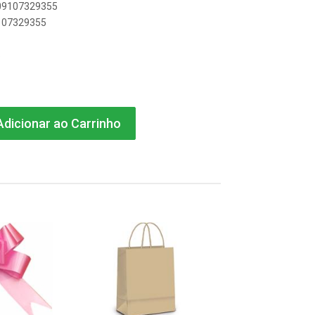
909107329355
9107329355
S
dicionar ao Carrinho