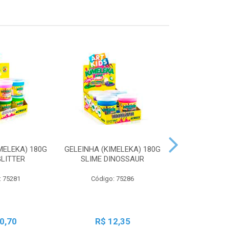
MELEKA) 180G
GELEINHA (KIMELEKA) 180G
GELEINHA (KI
GLITTER
SLIME DINOSSAUR
SLIME AN
: 75281
Código: 75286
Código:
0,70
R$ 12,35
R$ 1