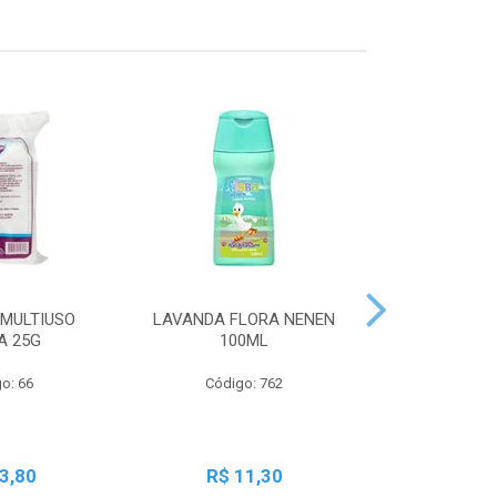
MULTIUSO
LAVANDA FLORA NENEN
SBT LIQ GRA
A 25G
100ML
250
o: 66
Código: 762
Código:
3,80
R$ 11,30
R$ 2