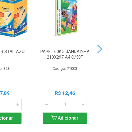
CRISTAL AZUL
PAPEL 60KG JANDAINHA
MASSA MOD
210X297 A4 C/50F
ACRILEX 
o: 323
Código: 71003
Código:
7,89
R$ 12,46
R$ 6
cionar
Adicionar
Adic