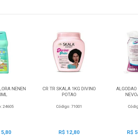
LORA NENEN
CR TR SKALA 1KG DIVINO
ALGODAO 
0ML
POTAO
NEVO
: 24605
Código: 71001
Códig
15,80
R$ 12,80
R$ 5