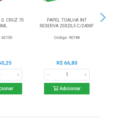
 S. CRUZ 70
PAPEL TOALHA INT
PILHA PAN A
0ML
RESERVA 20X20,5 C/2400F
PALIT C
: 62150
Código: 90748
Código:
60,25
R$ 66,80
R$ 7
cionar
Adicionar
Adic