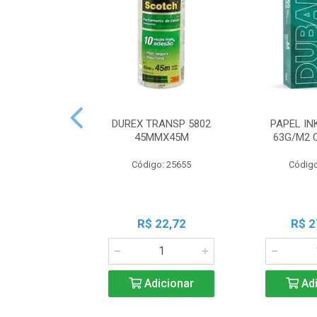
DUREX TRANSP 5802
PAPEL IN
45MMX45M
63G/M2 
Código: 25655
Código
R$ 22,72
R$ 2
Adicionar
Adi