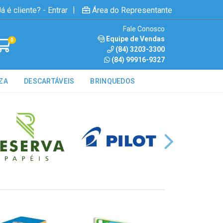
|
á é cliente? - Entrar
Área do Representante
Fale Conosco
Equipe de Vendas
0
(84) 3203-3300
(84) 99916-9327
ZA
DESCARTÁVEIS
BRINQUEDOS