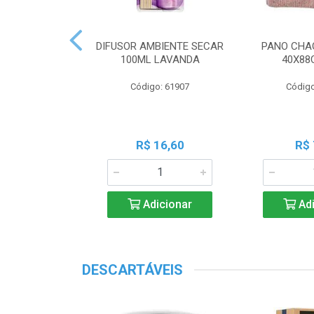
 PERF COALA
DIFUSOR AMBIENTE SECAR
PANO CHA
ML LAVANDA
100ML LAVANDA
40X88
o: 83539
Código: 61907
Código
18,45
R$ 16,60
R$ 
icionar
Adicionar
Adi
DESCARTÁVEIS