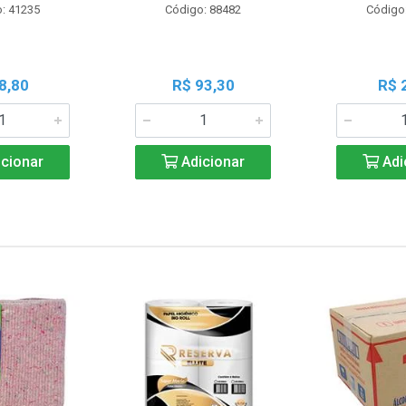
: 41235
Código: 88482
Código
8,80
R$ 93,30
R$ 
cionar
Adicionar
Adi