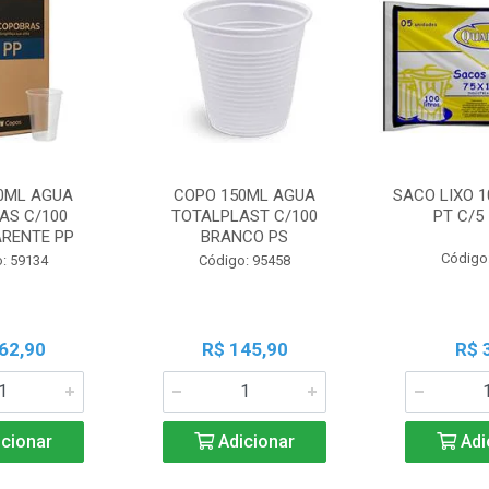
0ML AGUA
COPO 150ML AGUA
SACO LIXO 1
AS C/100
TOTALPLAST C/100
PT C/5
RENTE PP
BRANCO PS
Código
: 59134
Código: 95458
62,90
R$ 145,90
R$ 
cionar
Adicionar
Adi