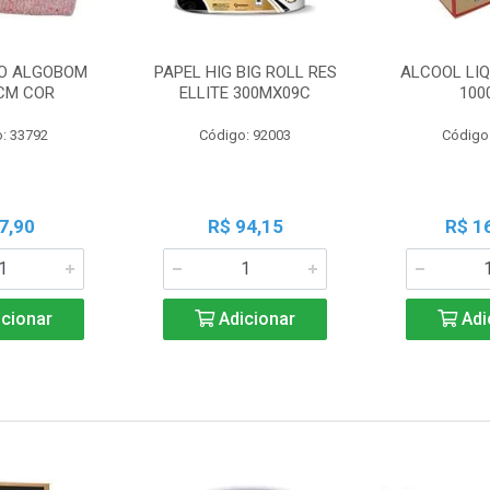
O ALGOBOM
PAPEL HIG BIG ROLL RES
ALCOOL LIQ
CM COR
ELLITE 300MX09C
100
: 33792
Código: 92003
Código
7,90
R$ 94,15
R$ 1
cionar
Adicionar
Adi