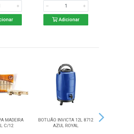
cionar
Adicionar
Adic
PA MADEIRA
BOTIJÃO INVICTA 12L 8712
ACENDEDOR
L C/12
AZUL ROYAL
HANDY 