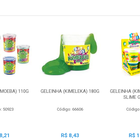
AMOEBA) 110G
GELEINHA (KIMELEKA) 180G
GELEINHA (KI
SLIME 
: 50923
Código: 66606
Código
8,21
R$ 8,43
R$ 1