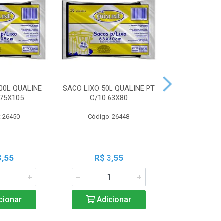
00L QUALINE
SACO LIXO 50L QUALINE PT
SACO LIXO 30
 75X105
C/10 63X80
C/10 
: 26450
Código: 26448
Código:
3,55
R$ 3,55
R$ 3
cionar
Adicionar
Adic