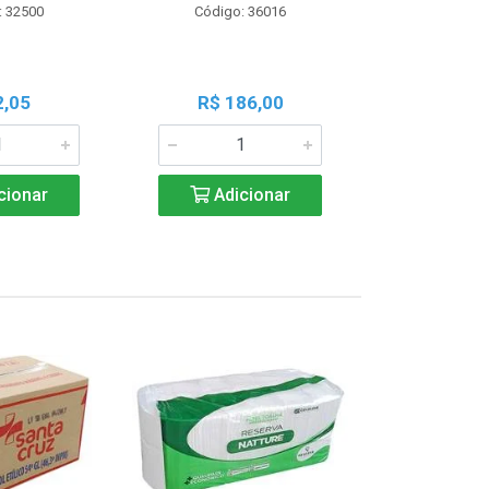
: 32500
Código: 36016
Código:
2,05
R$ 186,00
R$ 1
cionar
Adicionar
Adic