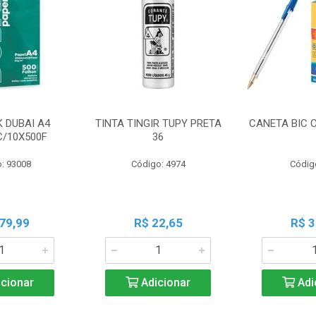
K DUBAI A4
TINTA TINGIR TUPY PRETA
CANETA BIC 
C/10X500F
36
: 93008
Código: 4974
Códig
79,99
R$ 22,65
R$ 3
cionar
Adicionar
Adi