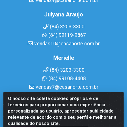
vendas9@casanorte.com.br
Julyana Araujo
(84) 3203-3300
(84) 99119-9867
vendas10@casanorte.com.br
Merielle
(84) 3203-3300
(84) 99108-4408
vendas7@casanorte.com.br
O nosso site coleta cookies próprios e de
Casa Norte LTDA - Av. Interventor Mário Câmara, 1815 -
terceiros para proporcionar uma experiência
Dix-Sept Rosado, Natal/RN - CEP 59054-600 - CNPJ
personalizada ao usuário, apresentar publicidade
08.713.513/0001-51
relevante de acordo com o seu perfil e melhorar a
qualidade do nosso site.