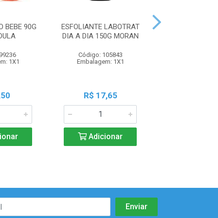
 BEBE 90G
ESFOLIANTE LABOTRAT
ESFOLIANTE L
DULA
DIA A DIA 150G MORAN
DIA A DIA 150
 99236
Código: 105843
Código: 105
m: 1X1
Embalagem: 1X1
Embalagem:
,50
R$ 17,65
R$ 17,6
ionar
Adicionar
Adicio