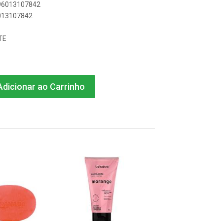
896013107842
6013107842
TE
dicionar ao Carrinho