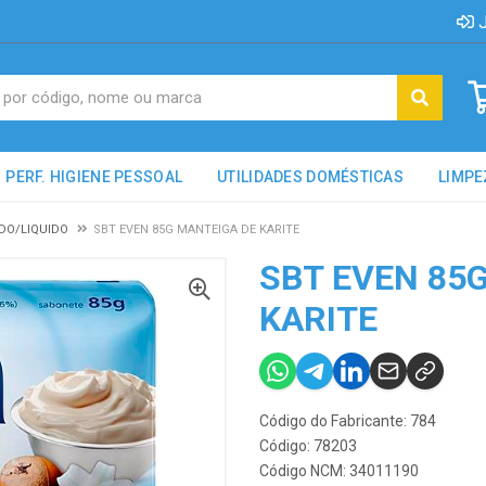
J
PERF. HIGIENE PESSOAL
UTILIDADES DOMÉSTICAS
LIMPE
DO/LIQUIDO
SBT EVEN 85G MANTEIGA DE KARITE
SBT EVEN 85
KARITE
Código do Fabricante: 784
Código: 78203
Código NCM: 34011190