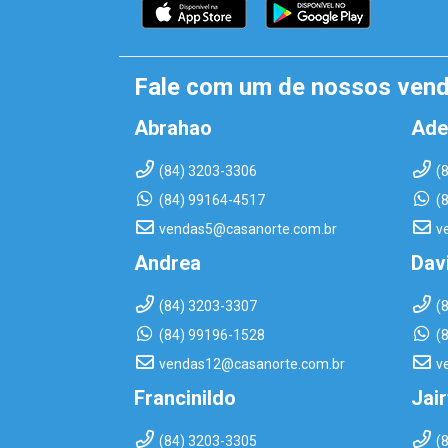
Fale com um de nossos ven
Abrahao
Ade
(84) 3203-3306
(
(84) 99164-4517
(
vendas5@casanorte.com.br
v
Andrea
Dav
(84) 3203-3307
(
(84) 99196-1528
(
vendas12@casanorte.com.br
v
Francinildo
Jai
(84) 3203-3305
(