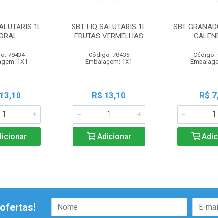
SALUTARIS 1L
SBT LIQ SALUTARIS 1L
SBT GRANADO
ORAL
FRUTAS VERMELHAS
CALEN
o: 78434
Código: 78436
Código:
agem: 1X1
Embalagem: 1X1
Embalage
 13,10
R$ 13,10
R$ 7
icionar
Adicionar
Adic
ofertas!