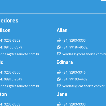
dedores
ilson
Allan
84) 3203-3302
(84) 3203-3300
84) 99106-7379
(84) 99184-9532
endas4@casanorte.com.br
vendas15@casanorte.com.b
id
Edinara
84) 3203-3300
(84) 3203-3346
84) 99916-9349
(84) 99193-4409
endas3@casanorte.com.br
vendas8@casanorte.com.br
rton
Jane
84) 3203-3303
(84) 3203-3300