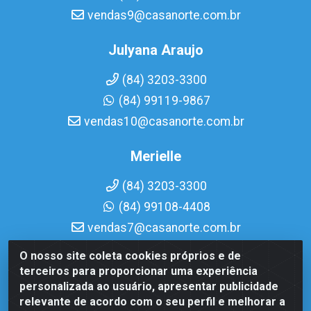
vendas9@casanorte.com.br
Julyana Araujo
(84) 3203-3300
(84) 99119-9867
vendas10@casanorte.com.br
Merielle
(84) 3203-3300
(84) 99108-4408
vendas7@casanorte.com.br
O nosso site coleta cookies próprios e de
Casa Norte LTDA - Av. Interventor Mário Câmara, 1815 -
terceiros para proporcionar uma experiência
Dix-Sept Rosado, Natal/RN - CEP 59054-600 - CNPJ
personalizada ao usuário, apresentar publicidade
08.713.513/0001-51
relevante de acordo com o seu perfil e melhorar a