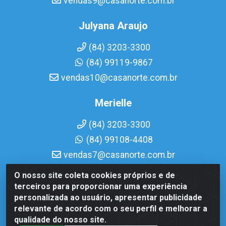
vendas9@casanorte.com.br
Julyana Araujo
(84) 3203-3300
(84) 99119-9867
vendas10@casanorte.com.br
Merielle
(84) 3203-3300
(84) 99108-4408
vendas7@casanorte.com.br
O nosso site coleta cookies próprios e de
Casa Norte LTDA - Av. Interventor Mário Câmara, 1815 -
terceiros para proporcionar uma experiência
Dix-Sept Rosado, Natal/RN - CEP 59054-600 - CNPJ
personalizada ao usuário, apresentar publicidade
08.713.513/0001-51
relevante de acordo com o seu perfil e melhorar a
qualidade do nosso site.