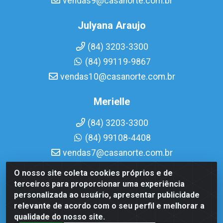
vendas9@casanorte.com.br
Julyana Araujo
(84) 3203-3300
(84) 99119-9867
vendas10@casanorte.com.br
Merielle
(84) 3203-3300
(84) 99108-4408
vendas7@casanorte.com.br
O nosso site coleta cookies próprios e de
Casa Norte LTDA - Av. Interventor Mário Câmara, 1815 -
terceiros para proporcionar uma experiência
Dix-Sept Rosado, Natal/RN - CEP 59054-600 - CNPJ
personalizada ao usuário, apresentar publicidade
08.713.513/0001-51
relevante de acordo com o seu perfil e melhorar a
qualidade do nosso site.