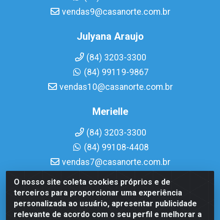
vendas9@casanorte.com.br
Julyana Araujo
(84) 3203-3300
(84) 99119-9867
vendas10@casanorte.com.br
Merielle
(84) 3203-3300
(84) 99108-4408
vendas7@casanorte.com.br
O nosso site coleta cookies próprios e de
Casa Norte LTDA - Av. Interventor Mário Câmara, 1815 -
terceiros para proporcionar uma experiência
Dix-Sept Rosado, Natal/RN - CEP 59054-600 - CNPJ
personalizada ao usuário, apresentar publicidade
08.713.513/0001-51
relevante de acordo com o seu perfil e melhorar a