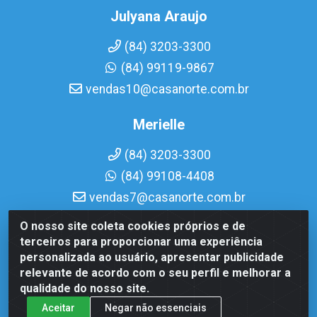
Julyana Araujo
(84) 3203-3300
(84) 99119-9867
vendas10@casanorte.com.br
Merielle
(84) 3203-3300
(84) 99108-4408
vendas7@casanorte.com.br
O nosso site coleta cookies próprios e de
Casa Norte LTDA - Av. Interventor Mário Câmara, 1815 -
terceiros para proporcionar uma experiência
Dix-Sept Rosado, Natal/RN - CEP 59054-600 - CNPJ
personalizada ao usuário, apresentar publicidade
08.713.513/0001-51
relevante de acordo com o seu perfil e melhorar a
qualidade do nosso site.
Aceitar
Negar não essenciais