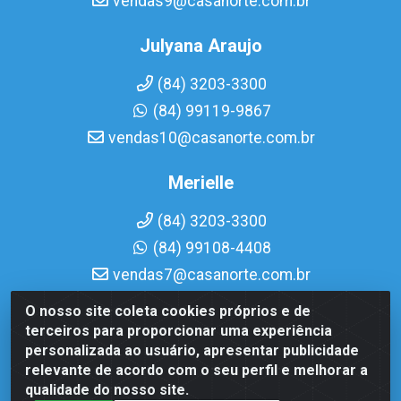
vendas9@casanorte.com.br
Julyana Araujo
(84) 3203-3300
(84) 99119-9867
vendas10@casanorte.com.br
Merielle
(84) 3203-3300
(84) 99108-4408
vendas7@casanorte.com.br
O nosso site coleta cookies próprios e de
Casa Norte LTDA - Av. Interventor Mário Câmara, 1815 -
terceiros para proporcionar uma experiência
Dix-Sept Rosado, Natal/RN - CEP 59054-600 - CNPJ
personalizada ao usuário, apresentar publicidade
08.713.513/0001-51
relevante de acordo com o seu perfil e melhorar a
qualidade do nosso site.