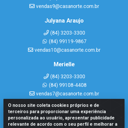
vendas9@casanorte.com.br
Julyana Araujo
(84) 3203-3300
(84) 99119-9867
vendas10@casanorte.com.br
Merielle
(84) 3203-3300
(84) 99108-4408
vendas7@casanorte.com.br
O nosso site coleta cookies próprios e de
Casa Norte LTDA - Av. Interventor Mário Câmara, 1815 -
terceiros para proporcionar uma experiência
Dix-Sept Rosado, Natal/RN - CEP 59054-600 - CNPJ
personalizada ao usuário, apresentar publicidade
08.713.513/0001-51
relevante de acordo com o seu perfil e melhorar a