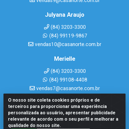
vendas9@casanorte.com.br
Julyana Araujo
(84) 3203-3300
(84) 99119-9867
vendas10@casanorte.com.br
Merielle
(84) 3203-3300
(84) 99108-4408
vendas7@casanorte.com.br
O nosso site coleta cookies próprios e de
Casa Norte LTDA - Av. Interventor Mário Câmara, 1815 -
terceiros para proporcionar uma experiência
Dix-Sept Rosado, Natal/RN - CEP 59054-600 - CNPJ
personalizada ao usuário, apresentar publicidade
08.713.513/0001-51
relevante de acordo com o seu perfil e melhorar a
qualidade do nosso site.