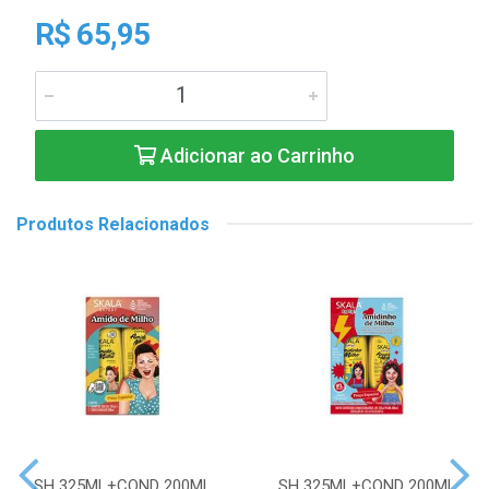
R$ 65,95
Adicionar ao Carrinho
Produtos Relacionados
SH 325ML+COND 200ML
SH 325ML+COND 200ML