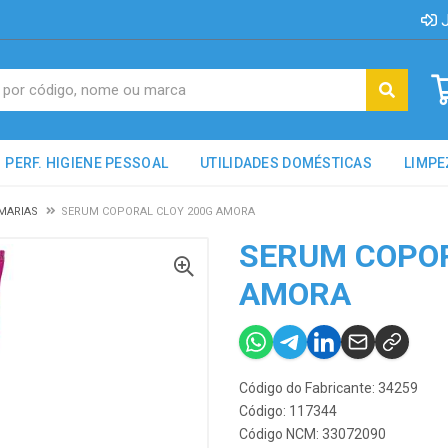
J
PERF. HIGIENE PESSOAL
UTILIDADES DOMÉSTICAS
LIMPE
MARIAS
SERUM COPORAL CLOY 200G AMORA
SERUM COPOR
AMORA
Código do Fabricante: 34259
Código: 117344
Código NCM: 33072090