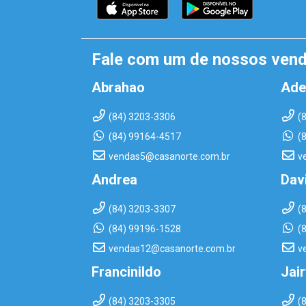
Fale com um de nossos ven
Abrahao
Ade
(84) 3203-3306
(
(84) 99164-4517
(
vendas5@casanorte.com.br
v
Andrea
Dav
(84) 3203-3307
(
(84) 99196-1528
(
vendas12@casanorte.com.br
v
Francinildo
Jai
(84) 3203-3305
(