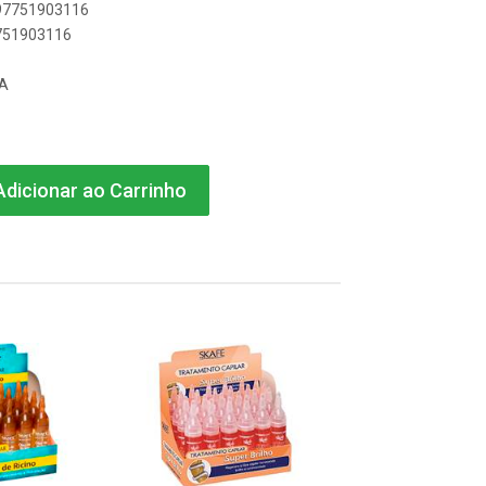
897751903116
7751903116
DA
dicionar ao Carrinho