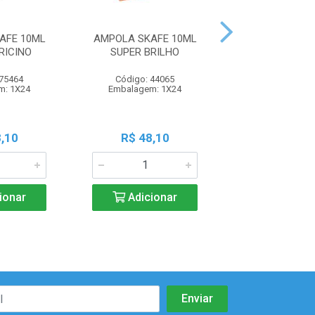
AFE 10ML
AMPOLA SKAFE 10ML
AMPOLA SKAF
RICINO
SUPER BRILHO
CRESC FORT
 75464
Código: 44065
Código: 44
m: 1X24
Embalagem: 1X24
Embalagem: 
,10
R$ 48,10
R$ 48,1
ionar
Adicionar
Adicio