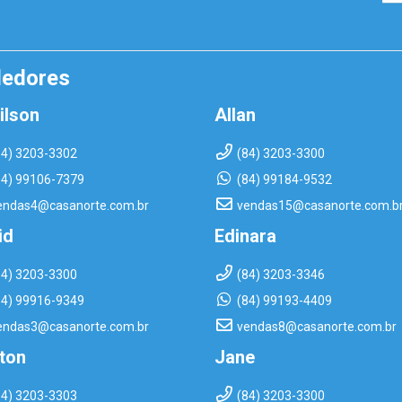
dedores
ilson
Allan
84) 3203-3302
(84) 3203-3300
84) 99106-7379
(84) 99184-9532
endas4@casanorte.com.br
vendas15@casanorte.com.b
id
Edinara
84) 3203-3300
(84) 3203-3346
84) 99916-9349
(84) 99193-4409
endas3@casanorte.com.br
vendas8@casanorte.com.br
rton
Jane
84) 3203-3303
(84) 3203-3300