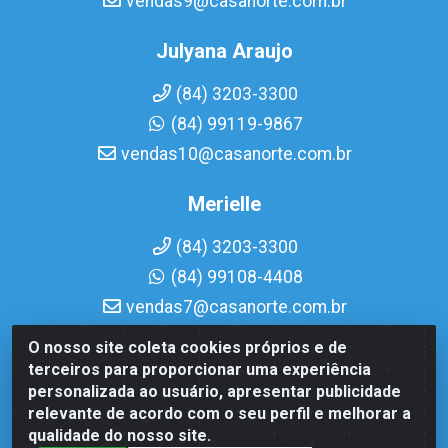
vendas9@casanorte.com.br
Julyana Araujo
(84) 3203-3300
(84) 99119-9867
vendas10@casanorte.com.br
Merielle
(84) 3203-3300
(84) 99108-4408
vendas7@casanorte.com.br
O nosso site coleta cookies próprios e de
Casa Norte LTDA - Av. Interventor Mário Câmara, 1815 -
terceiros para proporcionar uma experiência
Dix-Sept Rosado, Natal/RN - CEP 59054-600 - CNPJ
personalizada ao usuário, apresentar publicidade
08.713.513/0001-51
relevante de acordo com o seu perfil e melhorar a
qualidade do nosso site.