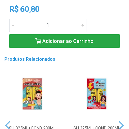
R$ 60,80
Adicionar ao Carrinho
Produtos Relacionados
SH 325ML+COND 200ML
SH 325ML+COND 200ML