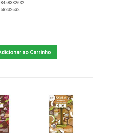
908458332632
8458332632
dicionar ao Carrinho