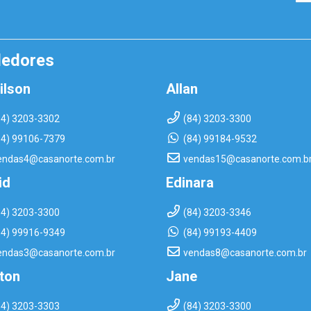
dedores
ilson
Allan
84) 3203-3302
(84) 3203-3300
84) 99106-7379
(84) 99184-9532
endas4@casanorte.com.br
vendas15@casanorte.com.b
id
Edinara
84) 3203-3300
(84) 3203-3346
84) 99916-9349
(84) 99193-4409
endas3@casanorte.com.br
vendas8@casanorte.com.br
rton
Jane
84) 3203-3303
(84) 3203-3300