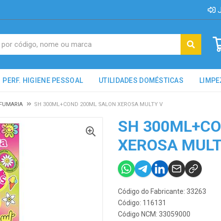
J
PERF. HIGIENE PESSOAL
UTILIDADES DOMÉSTICAS
LIMPE
RFUMARIA
SH 300ML+COND 200ML SALON XEROSA MULTY V
SH 300ML+CO
XEROSA MULT
Código do Fabricante: 33263
Código: 116131
Código NCM: 33059000