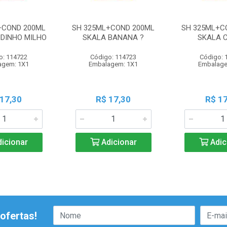
+COND 200ML
SH 325ML+COND 200ML
SH 325ML+C
IDINHO MILHO
SKALA BANANA ?
SKALA 
o: 114722
Código: 114723
Código: 
agem: 1X1
Embalagem: 1X1
Embalage
 17,30
R$ 17,30
R$ 17
icionar
Adicionar
Adic
ofertas!