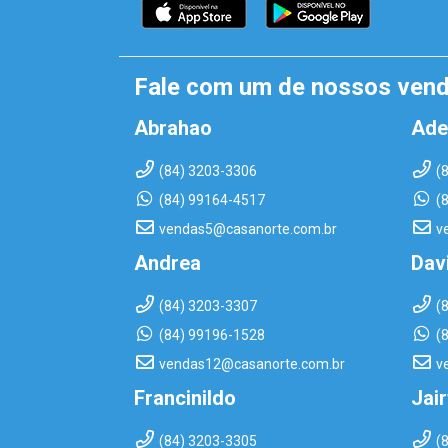
Fale com um de nossos ven
Abrahao
Ade
(84) 3203-3306
(
(84) 99164-4517
(
vendas5@casanorte.com.br
v
Andrea
Dav
(84) 3203-3307
(
(84) 99196-1528
(
vendas12@casanorte.com.br
v
Francinildo
Jai
(84) 3203-3305
(