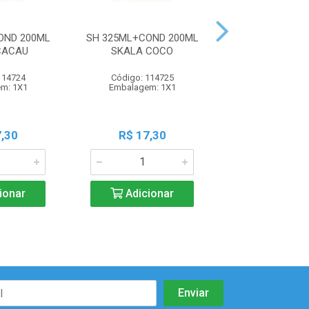
OND 200ML
SH 325ML+COND 200ML
SH 325ML+CON
CACAU
SKALA COCO
SKALA MAIS 
114724
Código: 114725
Código: 114
m: 1X1
Embalagem: 1X1
Embalagem:
,30
R$ 17,30
R$ 17,3
ionar
Adicionar
Adicio