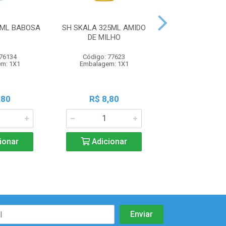
5ML BABOSA
SH SKALA 325ML AMIDO
SH SKALA 325M
DE MILHO
RESIDUO
 76134
Código: 77623
Código: 77
m: 1X1
Embalagem: 1X1
Embalagem:
,80
R$ 8,80
R$ 8,8
ionar
Adicionar
Adicio