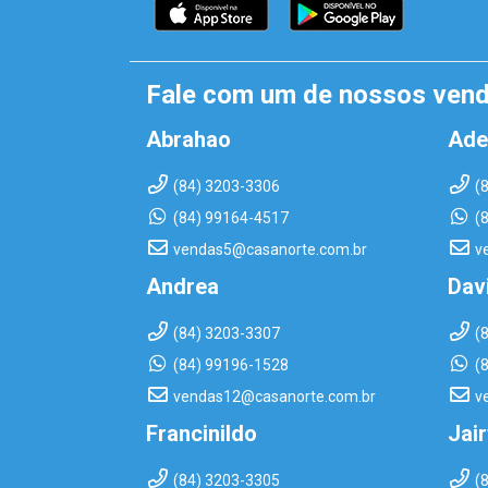
Fale com um de nossos ven
Abrahao
Ade
(84) 3203-3306
(
(84) 99164-4517
(
vendas5@casanorte.com.br
v
Andrea
Dav
(84) 3203-3307
(
(84) 99196-1528
(
vendas12@casanorte.com.br
v
Francinildo
Jai
(84) 3203-3305
(