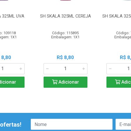
A 325ML UVA
SH SKALA 325ML CEREJA
SH SKALA 32
o: 109118
Código: 115895
Código:
agem: 1X1
Embalagem: 1X1
Embalage
 8,80
R$ 8,80
R$ 8
icionar
Adicionar
Adic
ofertas!