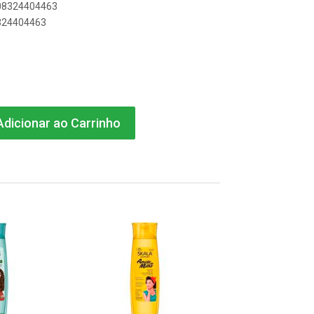
908324404463
8324404463
dicionar ao Carrinho