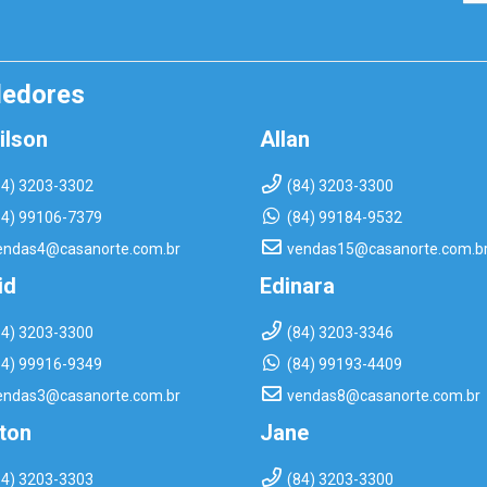
dedores
ilson
Allan
84) 3203-3302
(84) 3203-3300
84) 99106-7379
(84) 99184-9532
endas4@casanorte.com.br
vendas15@casanorte.com.b
id
Edinara
84) 3203-3300
(84) 3203-3346
84) 99916-9349
(84) 99193-4409
endas3@casanorte.com.br
vendas8@casanorte.com.br
rton
Jane
84) 3203-3303
(84) 3203-3300