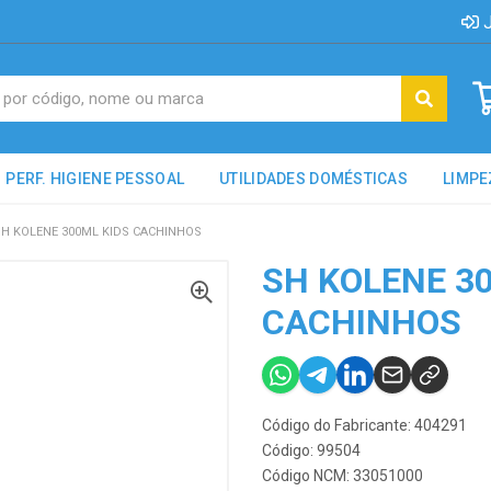
J
PERF. HIGIENE PESSOAL
UTILIDADES DOMÉSTICAS
LIMPE
SH KOLENE 300ML KIDS CACHINHOS
SH KOLENE 3
CACHINHOS
Código do Fabricante: 404291
Código: 99504
Código NCM: 33051000