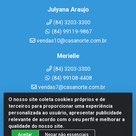
Julyana Araujo
(84) 3203-3300
(84) 99119-9867
vendas10@casanorte.com.br
Merielle
(84) 3203-3300
(84) 99108-4408
vendas7@casanorte.com.br
O nosso site coleta cookies próprios e de
Casa Norte LTDA - Av. Interventor Mário Câmara, 1815 -
terceiros para proporcionar uma experiência
Dix-Sept Rosado, Natal/RN - CEP 59054-600 - CNPJ
personalizada ao usuário, apresentar publicidade
08.713.513/0001-51
relevante de acordo com o seu perfil e melhorar a
qualidade do nosso site.
Aceitar
Negar não essenciais