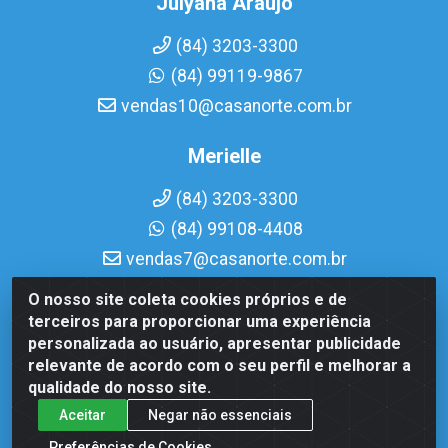
Julyana Araujo
(84) 3203-3300
(84) 99119-9867
vendas10@casanorte.com.br
Merielle
(84) 3203-3300
(84) 99108-4408
vendas7@casanorte.com.br
O nosso site coleta cookies próprios e de
Casa Norte LTDA - Av. Interventor Mário Câmara, 1815 -
terceiros para proporcionar uma experiência
Dix-Sept Rosado, Natal/RN - CEP 59054-600 - CNPJ
personalizada ao usuário, apresentar publicidade
08.713.513/0001-51
relevante de acordo com o seu perfil e melhorar a
qualidade do nosso site.
Aceitar
Negar não essenciais
Preferências de Cookies