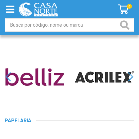
0
PAPELARIA