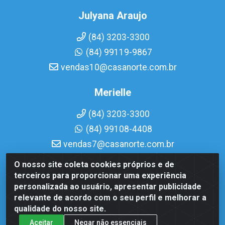
Julyana Araujo
(84) 3203-3300
(84) 99119-9867
vendas10@casanorte.com.br
Merielle
(84) 3203-3300
(84) 99108-4408
vendas7@casanorte.com.br
O nosso site coleta cookies próprios e de
Casa Norte LTDA - Av. Interventor Mário Câmara, 1815 -
terceiros para proporcionar uma experiência
Dix-Sept Rosado, Natal/RN - CEP 59054-600 - CNPJ
personalizada ao usuário, apresentar publicidade
08.713.513/0001-51
relevante de acordo com o seu perfil e melhorar a
qualidade do nosso site.
Aceitar
Negar não essenciais