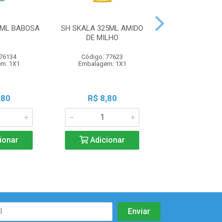
5ML BABOSA
SH SKALA 325ML AMIDO
SH SKALA 325M
DE MILHO
RESIDUO
 76134
Código: 77623
Código: 77
m: 1X1
Embalagem: 1X1
Embalagem:
,80
R$ 8,80
R$ 8,8
ionar
Adicionar
Adicio