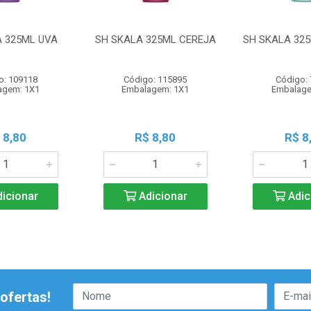
A 325ML UVA
SH SKALA 325ML CEREJA
SH SKALA 32
o: 109118
Código: 115895
Código:
agem: 1X1
Embalagem: 1X1
Embalage
 8,80
R$ 8,80
R$ 8
icionar
Adicionar
Adic
ofertas!