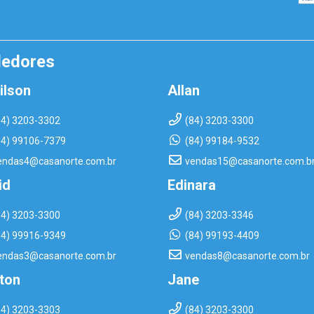
dedores
ilson
Allan
84) 3203-3302
(84) 3203-3300
84) 99106-7379
(84) 99184-9532
endas4@casanorte.com.br
vendas15@casanorte.com.b
id
Edinara
84) 3203-3300
(84) 3203-3346
84) 99916-9349
(84) 99193-4409
endas3@casanorte.com.br
vendas8@casanorte.com.br
rton
Jane
84) 3203-3303
(84) 3203-3300