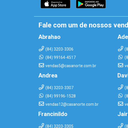
Fale com um de nossos ven
Abrahao
Ade
(84) 3203-3306
(
(84) 99164-4517
(
vendas5@casanorte.com.br
v
Andrea
Dav
(84) 3203-3307
(
(84) 99196-1528
(
vendas12@casanorte.com.br
v
Francinildo
Jai
(84) 3203-3305
(