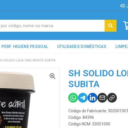
J
PERF. HIGIENE PESSOAL
UTILIDADES DOMÉSTICAS
LIMPE
SH SOLIDO LOLA 100G MORTE SUBITA
SH SOLIDO L
SUBITA
Código do Fabricante: 30200100
Código: 84396
Código NCM: 33051000