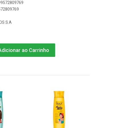
899572809769
9572809769
OS S.A
dicionar ao Carrinho