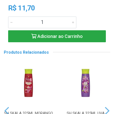
R$ 11,70
Adicionar ao Carrinho
Produtos Relacionados
SH SKALA 325ML MORANGO
SH SKALA 325ML UVA