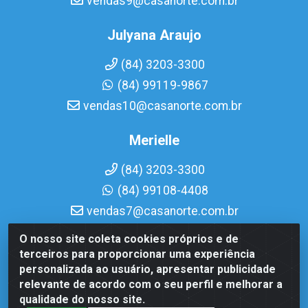
vendas9@casanorte.com.br
Julyana Araujo
(84) 3203-3300
(84) 99119-9867
vendas10@casanorte.com.br
Merielle
(84) 3203-3300
(84) 99108-4408
vendas7@casanorte.com.br
O nosso site coleta cookies próprios e de
Casa Norte LTDA - Av. Interventor Mário Câmara, 1815 -
terceiros para proporcionar uma experiência
Dix-Sept Rosado, Natal/RN - CEP 59054-600 - CNPJ
personalizada ao usuário, apresentar publicidade
08.713.513/0001-51
relevante de acordo com o seu perfil e melhorar a
qualidade do nosso site.