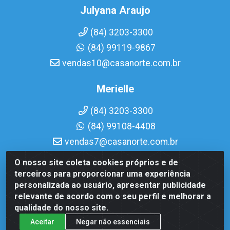
Julyana Araujo
(84) 3203-3300
(84) 99119-9867
vendas10@casanorte.com.br
Merielle
(84) 3203-3300
(84) 99108-4408
vendas7@casanorte.com.br
O nosso site coleta cookies próprios e de
Casa Norte LTDA - Av. Interventor Mário Câmara, 1815 - Dix-
terceiros para proporcionar uma experiência
Sept Rosado, Natal/RN - CEP 59054-600 - CNPJ
personalizada ao usuário, apresentar publicidade
08.713.513/0001-51
relevante de acordo com o seu perfil e melhorar a
qualidade do nosso site.
Aceitar
Negar não essenciais