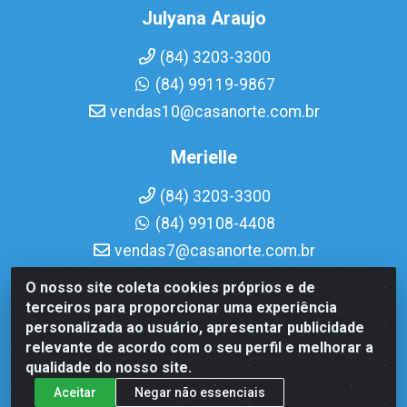
Julyana Araujo
(84) 3203-3300
(84) 99119-9867
vendas10@casanorte.com.br
Merielle
(84) 3203-3300
(84) 99108-4408
vendas7@casanorte.com.br
O nosso site coleta cookies próprios e de
Casa Norte LTDA - Av. Interventor Mário Câmara, 1815 - Dix-
terceiros para proporcionar uma experiência
Sept Rosado, Natal/RN - CEP 59054-600 - CNPJ
personalizada ao usuário, apresentar publicidade
08.713.513/0001-51
relevante de acordo com o seu perfil e melhorar a
qualidade do nosso site.
Aceitar
Negar não essenciais