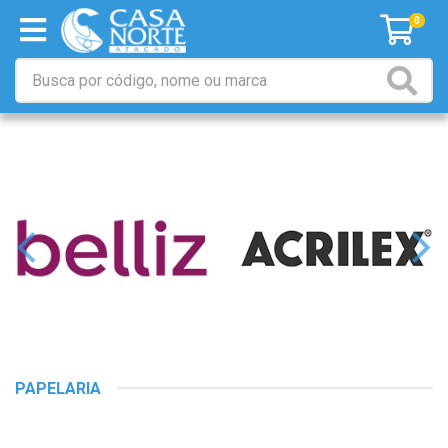
0
PAPELARIA