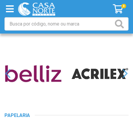
0
PAPELARIA