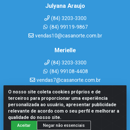
Julyana Araujo
(84) 3203-3300
(84) 99119-9867
vendas10@casanorte.com.br
Merielle
(84) 3203-3300
(84) 99108-4408
vendas7@casanorte.com.br
O nosso site coleta cookies próprios e de
Casa Norte LTDA - Av. Interventor Mário Câmara, 1815 - Dix-
terceiros para proporcionar uma experiência
Sept Rosado, Natal/RN - CEP 59054-600 - CNPJ
personalizada ao usuário, apresentar publicidade
08.713.513/0001-51
relevante de acordo com o seu perfil e melhorar a
qualidade do nosso site.
Aceitar
Negar não essenciais