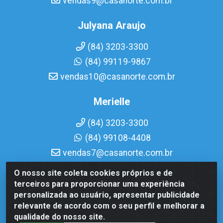
vendas9@casanorte.com.br
Julyana Araujo
(84) 3203-3300
(84) 99119-9867
vendas10@casanorte.com.br
Merielle
(84) 3203-3300
(84) 99108-4408
vendas7@casanorte.com.br
O nosso site coleta cookies próprios e de
Casa Norte LTDA - Av. Interventor Mário Câmara, 1815 -
terceiros para proporcionar uma experiência
Dix-Sept Rosado, Natal/RN - CEP 59054-600 - CNPJ
personalizada ao usuário, apresentar publicidade
08.713.513/0001-51
relevante de acordo com o seu perfil e melhorar a
qualidade do nosso site.