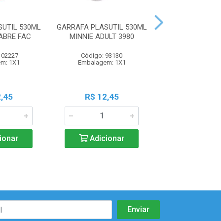
UTIL 530ML
GARRAFA PLASUTIL 530ML
GARRAFA PLASUT
ABRE FAC
MINNIE ADULT 3980
PINCESAS AB
102227
Código: 93130
Código: 93
m: 1X1
Embalagem: 1X1
Embalagem:
,45
R$ 12,45
R$ 12,4
ionar
Adicionar
Adicio