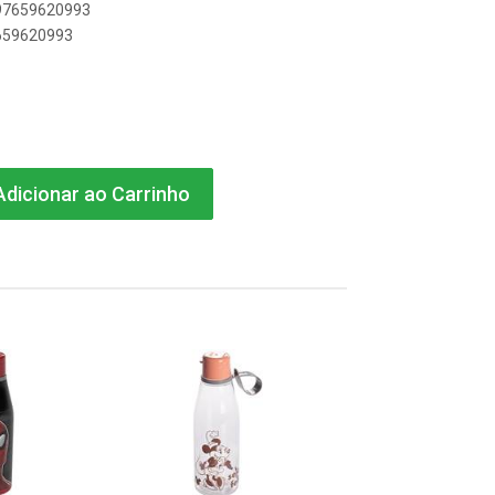
897659620993
7659620993
dicionar ao Carrinho