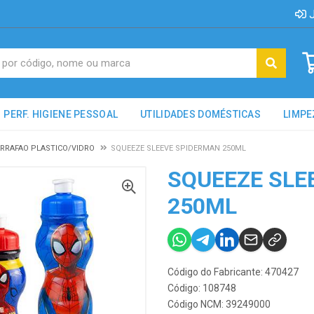
J
PERF. HIGIENE PESSOAL
UTILIDADES DOMÉSTICAS
LIMPE
RRAFAO PLASTICO/VIDRO
SQUEEZE SLEEVE SPIDERMAN 250ML
SQUEEZE SLE
250ML
Código do Fabricante: 470427
Código: 108748
Código NCM: 39249000