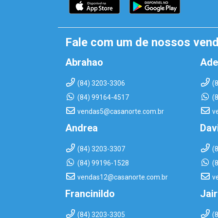
Fale com um de nossos ven
Abrahao
Ade
(84) 3203-3306
(
(84) 99164-4517
(
vendas5@casanorte.com.br
v
Andrea
Dav
(84) 3203-3307
(
(84) 99196-1528
(
vendas12@casanorte.com.br
v
Francinildo
Jai
(84) 3203-3305
(