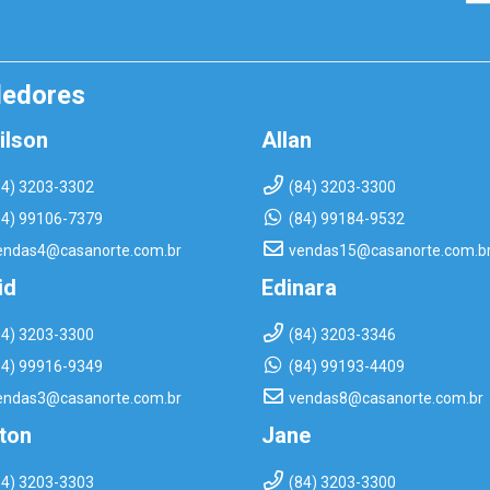
dedores
ilson
Allan
84) 3203-3302
(84) 3203-3300
84) 99106-7379
(84) 99184-9532
endas4@casanorte.com.br
vendas15@casanorte.com.b
id
Edinara
84) 3203-3300
(84) 3203-3346
84) 99916-9349
(84) 99193-4409
endas3@casanorte.com.br
vendas8@casanorte.com.br
rton
Jane
84) 3203-3303
(84) 3203-3300