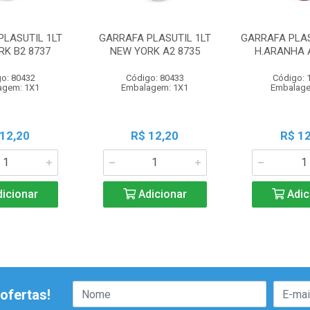
PLASUTIL 1LT
GARRAFA PLASUTIL 1LT
GARRAFA PLAS
RK B2 8737
NEW YORK A2 8735
H.ARANHA 
o: 80432
Código: 80433
Código: 
agem: 1X1
Embalagem: 1X1
Embalage
 12,20
R$ 12,20
R$ 12
icionar
Adicionar
Adic
ofertas!