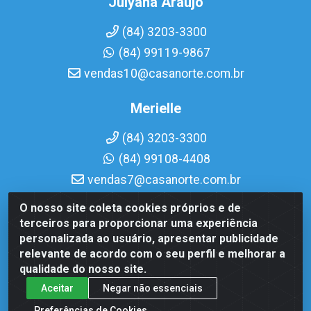
Julyana Araujo
(84) 3203-3300
(84) 99119-9867
vendas10@casanorte.com.br
Merielle
(84) 3203-3300
(84) 99108-4408
vendas7@casanorte.com.br
O nosso site coleta cookies próprios e de
Casa Norte LTDA - Av. Interventor Mário Câmara, 1815 -
terceiros para proporcionar uma experiência
Dix-Sept Rosado, Natal/RN - CEP 59054-600 - CNPJ
personalizada ao usuário, apresentar publicidade
08.713.513/0001-51
relevante de acordo com o seu perfil e melhorar a
qualidade do nosso site.
Aceitar
Negar não essenciais
Preferências de Cookies