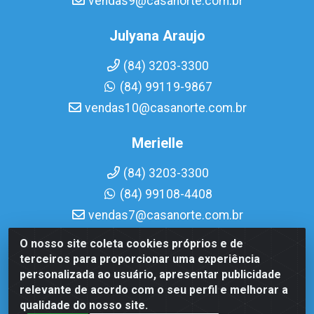
vendas9@casanorte.com.br
Julyana Araujo
(84) 3203-3300
(84) 99119-9867
vendas10@casanorte.com.br
Merielle
(84) 3203-3300
(84) 99108-4408
vendas7@casanorte.com.br
O nosso site coleta cookies próprios e de
Casa Norte LTDA - Av. Interventor Mário Câmara, 1815 -
terceiros para proporcionar uma experiência
Dix-Sept Rosado, Natal/RN - CEP 59054-600 - CNPJ
personalizada ao usuário, apresentar publicidade
08.713.513/0001-51
relevante de acordo com o seu perfil e melhorar a
qualidade do nosso site.