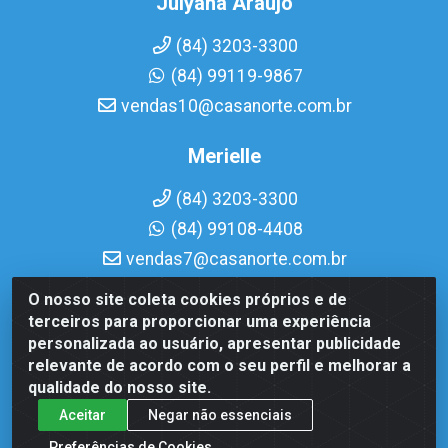
Julyana Araujo
(84) 3203-3300
(84) 99119-9867
vendas10@casanorte.com.br
Merielle
(84) 3203-3300
(84) 99108-4408
vendas7@casanorte.com.br
O nosso site coleta cookies próprios e de
Casa Norte LTDA - Av. Interventor Mário Câmara, 1815 -
terceiros para proporcionar uma experiência
Dix-Sept Rosado, Natal/RN - CEP 59054-600 - CNPJ
personalizada ao usuário, apresentar publicidade
08.713.513/0001-51
relevante de acordo com o seu perfil e melhorar a
qualidade do nosso site.
Aceitar
Negar não essenciais
Preferências de Cookies