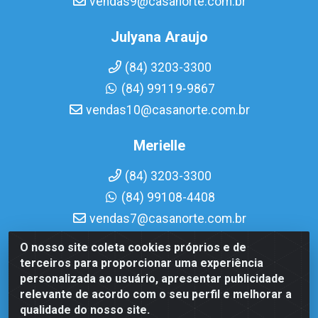
vendas9@casanorte.com.br
Julyana Araujo
(84) 3203-3300
(84) 99119-9867
vendas10@casanorte.com.br
Merielle
(84) 3203-3300
(84) 99108-4408
vendas7@casanorte.com.br
O nosso site coleta cookies próprios e de
Casa Norte LTDA - Av. Interventor Mário Câmara, 1815 -
terceiros para proporcionar uma experiência
Dix-Sept Rosado, Natal/RN - CEP 59054-600 - CNPJ
personalizada ao usuário, apresentar publicidade
08.713.513/0001-51
relevante de acordo com o seu perfil e melhorar a
qualidade do nosso site.