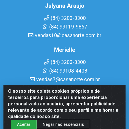
Julyana Araujo
(84) 3203-3300
(84) 99119-9867
vendas10@casanorte.com.br
Merielle
(84) 3203-3300
(84) 99108-4408
vendas7@casanorte.com.br
O nosso site coleta cookies próprios e de
Casa Norte LTDA - Av. Interventor Mário Câmara, 1815 - Dix-
terceiros para proporcionar uma experiência
Sept Rosado, Natal/RN - CEP 59054-600 - CNPJ
personalizada ao usuário, apresentar publicidade
08.713.513/0001-51
relevante de acordo com o seu perfil e melhorar a
qualidade do nosso site.
Aceitar
Negar não essenciais