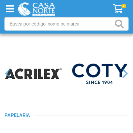
0
PAPELARIA