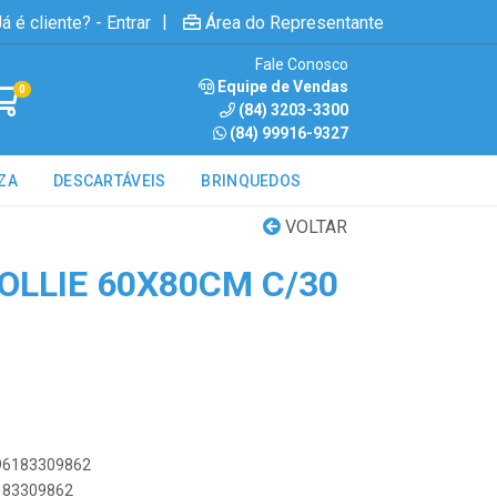
|
á é cliente? - Entrar
Área do Representante
Fale Conosco
Equipe de Vendas
0
(84) 3203-3300
(84) 99916-9327
ZA
DESCARTÁVEIS
BRINQUEDOS
VOLTAR
OLLIE 60X80CM C/30
896183309862
6183309862