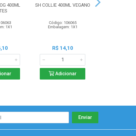
DOG 400ML
SH COLLIE 400ML VEGANO
SH COLLIE ATI
TES
BABY FILH
106063
Código: 106065
Código: 106
m: 1X1
Embalagem: 1X1
Embalagem:
,10
R$ 14,10
R$ 14,1
ionar
Adicionar
Adicio