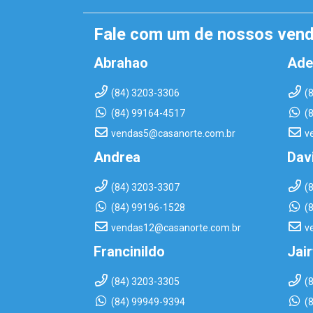
Fale com um de nossos ven
Abrahao
Ade
(84) 3203-3306
(
(84) 99164-4517
(
vendas5@casanorte.com.br
v
Andrea
Dav
(84) 3203-3307
(
(84) 99196-1528
(
vendas12@casanorte.com.br
v
Francinildo
Jai
(84) 3203-3305
(
(84) 99949-9394
(