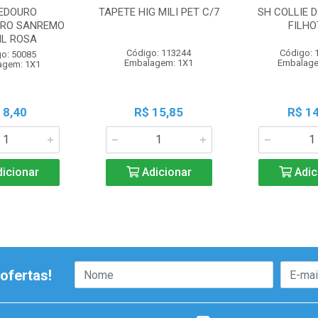
EDOURO
TAPETE HIG MILI PET C/7
SH COLLIE 
RO SANREMO
FILHO
ML ROSA
Código: 113244
Código: 
o: 50085
Embalagem: 1X1
Embalage
agem: 1X1
 8,40
R$ 15,85
R$ 14
icionar
Adicionar
Adic
ofertas!