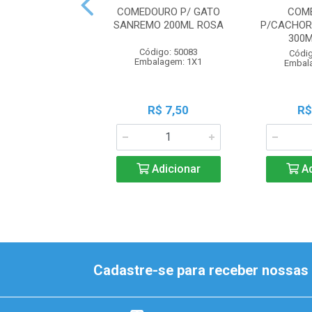
COMEDOURO P/ GATO
COM
SANREMO 200ML ROSA
P/CACHOR
300
Código: 50083
Códig
Embalagem: 1X1
Embal
R$ 7,50
R$
Adicionar
Ad
Cadastre-se para receber nossas 