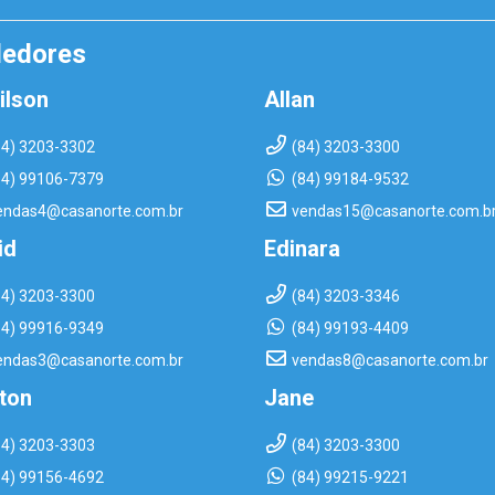
dedores
ilson
Allan
84) 3203-3302
(84) 3203-3300
84) 99106-7379
(84) 99184-9532
endas4@casanorte.com.br
vendas15@casanorte.com.b
id
Edinara
84) 3203-3300
(84) 3203-3346
84) 99916-9349
(84) 99193-4409
endas3@casanorte.com.br
vendas8@casanorte.com.br
rton
Jane
84) 3203-3303
(84) 3203-3300
84) 99156-4692
(84) 99215-9221