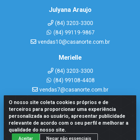
Julyana Araujo
(84) 3203-3300
(84) 99119-9867
vendas10@casanorte.com.br
Merielle
(84) 3203-3300
(84) 99108-4408
vendas7@casanorte.com.br
O nosso site coleta cookies próprios e de
Casa Norte LTDA - Av. Interventor Mário Câmara, 1815 -
terceiros para proporcionar uma experiência
Dix-Sept Rosado, Natal/RN - CEP 59054-600 - CNPJ
personalizada ao usuário, apresentar publicidade
08.713.513/0001-51
relevante de acordo com o seu perfil e melhorar a
qualidade do nosso site.
Aceitar
Negar não essenciais