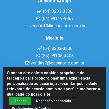
Julyana Araujo
(84) 3203-3300
(84) 99119-9867
vendas10@casanorte.com.br
Merielle
(84) 3203-3300
(84) 99108-4408
vendas7@casanorte.com.br
O nosso site coleta cookies próprios e de
Casa Norte LTDA - Av. Interventor Mário Câmara, 1815 -
terceiros para proporcionar uma experiência
Dix-Sept Rosado, Natal/RN - CEP 59054-600 - CNPJ
personalizada ao usuário, apresentar publicidade
08.713.513/0001-51
relevante de acordo com o seu perfil e melhorar a
qualidade do nosso site.
Aceitar
Negar não essenciais
Preferências de Cookies