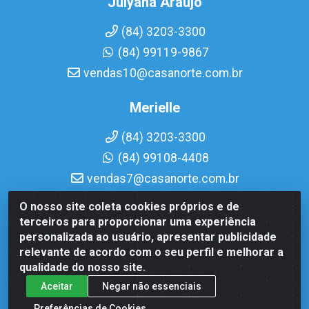
Julyana Araujo
(84) 3203-3300
(84) 99119-9867
vendas10@casanorte.com.br
Merielle
(84) 3203-3300
(84) 99108-4408
vendas7@casanorte.com.br
O nosso site coleta cookies próprios e de
Casa Norte LTDA - Av. Interventor Mário Câmara, 1815 -
terceiros para proporcionar uma experiência
Dix-Sept Rosado, Natal/RN - CEP 59054-600 - CNPJ
personalizada ao usuário, apresentar publicidade
08.713.513/0001-51
relevante de acordo com o seu perfil e melhorar a
qualidade do nosso site.
Aceitar
Negar não essenciais
Preferências de Cookies