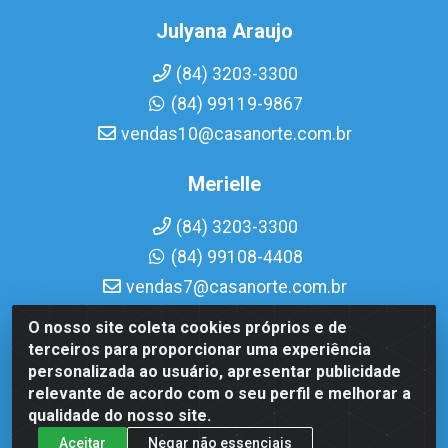
Julyana Araujo
(84) 3203-3300
(84) 99119-9867
vendas10@casanorte.com.br
Merielle
(84) 3203-3300
(84) 99108-4408
vendas7@casanorte.com.br
O nosso site coleta cookies próprios e de
Casa Norte LTDA - Av. Interventor Mário Câmara, 1815 -
terceiros para proporcionar uma experiência
Dix-Sept Rosado, Natal/RN - CEP 59054-600 - CNPJ
personalizada ao usuário, apresentar publicidade
08.713.513/0001-51
relevante de acordo com o seu perfil e melhorar a
qualidade do nosso site.
Aceitar
Negar não essenciais