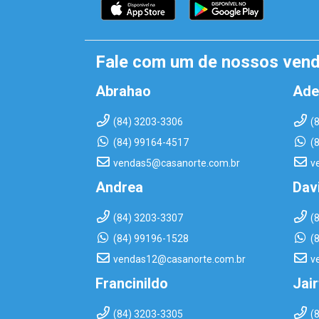
Fale com um de nossos ven
Abrahao
Ade
(84) 3203-3306
(
(84) 99164-4517
(
vendas5@casanorte.com.br
v
Andrea
Dav
(84) 3203-3307
(
(84) 99196-1528
(
vendas12@casanorte.com.br
v
Francinildo
Jai
(84) 3203-3305
(