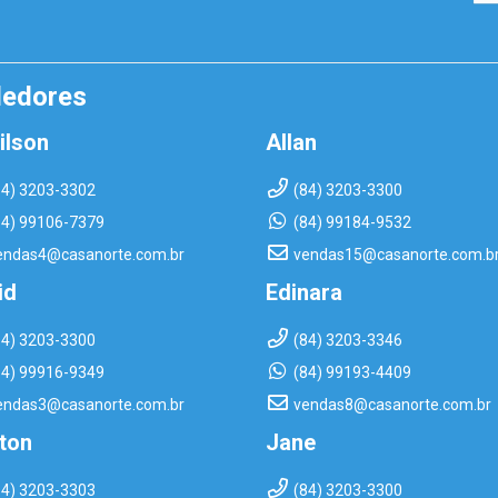
dedores
ilson
Allan
84) 3203-3302
(84) 3203-3300
84) 99106-7379
(84) 99184-9532
endas4@casanorte.com.br
vendas15@casanorte.com.b
id
Edinara
84) 3203-3300
(84) 3203-3346
84) 99916-9349
(84) 99193-4409
endas3@casanorte.com.br
vendas8@casanorte.com.br
rton
Jane
84) 3203-3303
(84) 3203-3300