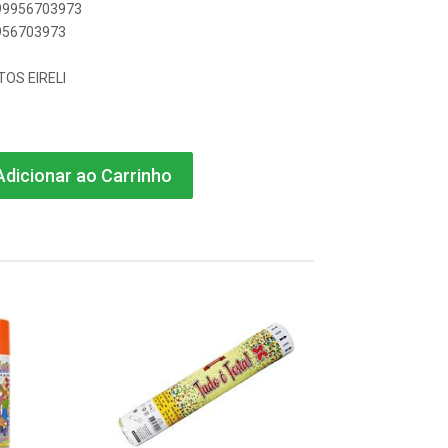
899956703973
9956703973
OS EIRELI
dicionar ao Carrinho