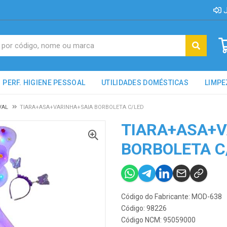
J
PERF. HIGIENE PESSOAL
UTILIDADES DOMÉSTICAS
LIMPE
VAL
TIARA+ASA+VARINHA+SAIA BORBOLETA C/LED
TIARA+ASA+V
BORBOLETA C
Código do Fabricante: MOD-638
Código: 98226
Código NCM: 95059000