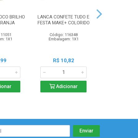
OCO BRILHO
LANCA CONFETE TUDO E
BUZINA MAKE
ARANJA
FESTA MAKE+ COLORIDO
250ML 120G
111051
Código: 116348
Código: 111
m: 1X1
Embalagem: 1X1
Embalagem:
,99
R$ 10,82
R$ 17,0
ionar
Adicionar
Adicio