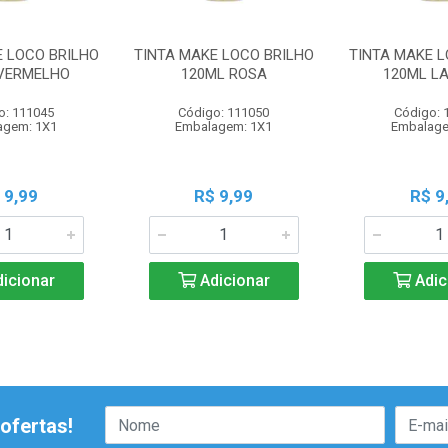
E LOCO BRILHO
TINTA MAKE LOCO BRILHO
TINTA MAKE L
VERMELHO
120ML ROSA
120ML L
o: 111045
Código: 111050
Código: 
agem: 1X1
Embalagem: 1X1
Embalage
 9,99
R$ 9,99
R$ 9
icionar
Adicionar
Adic
ofertas!