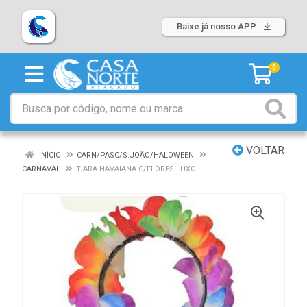
Baixe já nosso APP
0
VOLTAR
INÍCIO
CARN/PASC/S.JOÃO/HALOWEEN
CARNAVAL
TIARA HAVAIANA C/FLORES LUXO