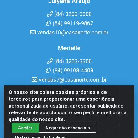
Julyana Araujo
(84) 3203-3300
(84) 99119-9867
vendas10@casanorte.com.br
Merielle
(84) 3203-3300
(84) 99108-4408
vendas7@casanorte.com.br
O nosso site coleta cookies próprios e de
Casa Norte LTDA - Av. Interventor Mário Câmara, 1815 -
terceiros para proporcionar uma experiência
Dix-Sept Rosado, Natal/RN - CEP 59054-600 - CNPJ
personalizada ao usuário, apresentar publicidade
08.713.513/0001-51
relevante de acordo com o seu perfil e melhorar a
qualidade do nosso site.
Aceitar
Negar não essenciais
Preferências de Cookies