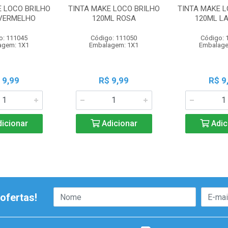
E LOCO BRILHO
TINTA MAKE LOCO BRILHO
TINTA MAKE L
VERMELHO
120ML ROSA
120ML L
o: 111045
Código: 111050
Código: 
agem: 1X1
Embalagem: 1X1
Embalage
 9,99
R$ 9,99
R$ 9
icionar
Adicionar
Adic
ofertas!