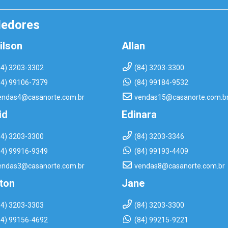
dedores
ilson
Allan
84) 3203-3302
(84) 3203-3300
84) 99106-7379
(84) 99184-9532
endas4@casanorte.com.br
vendas15@casanorte.com.b
id
Edinara
84) 3203-3300
(84) 3203-3346
84) 99916-9349
(84) 99193-4409
endas3@casanorte.com.br
vendas8@casanorte.com.br
rton
Jane
84) 3203-3303
(84) 3203-3300
84) 99156-4692
(84) 99215-9221