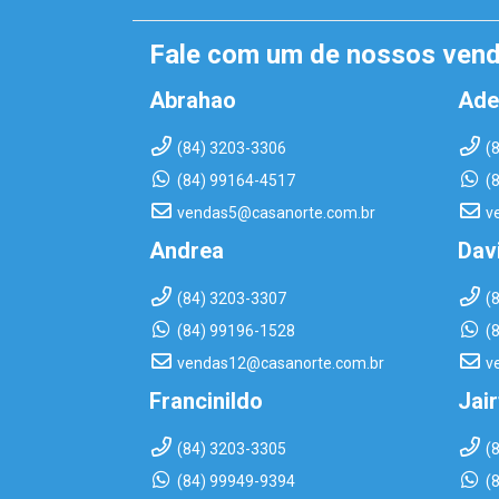
Fale com um de nossos ven
Abrahao
Ade
(84) 3203-3306
(
(84) 99164-4517
(
vendas5@casanorte.com.br
v
Andrea
Dav
(84) 3203-3307
(
(84) 99196-1528
(
vendas12@casanorte.com.br
v
Francinildo
Jai
(84) 3203-3305
(
(84) 99949-9394
(