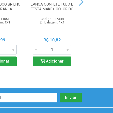
OCO BRILHO
LANCA CONFETE TUDO E
BUZINA MAKE
ARANJA
FESTA MAKE+ COLORIDO
250ML 120G
111051
Código: 116348
Código: 111
m: 1X1
Embalagem: 1X1
Embalagem:
,99
R$ 10,82
R$ 17,0
ionar
Adicionar
Adicio