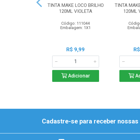
TINTA MAKE LOCO BRILHO
TINTA MAK
120ML VIOLETA
120ML 
Código: 111044
Códig
Embalagem: 1X1
Embal
R$ 9,99
R$
Adicionar
Ad
Cadastre-se para receber nossas 