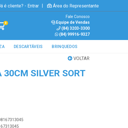
|
á é cliente? - Entrar
Área do Representante
Fale Conosco
Equipe de Vendas
0
(84) 3203-3300
(84) 99916-9327
ZA
DESCARTÁVEIS
BRINQUEDOS
VOLTAR
A 30CM SILVER SORT
908167313045
8167313045