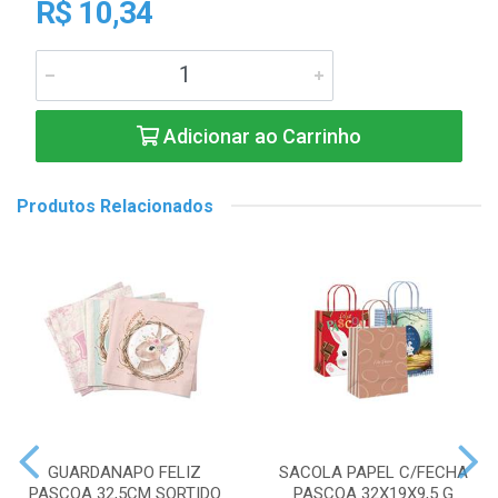
R$ 10,34
Adicionar ao Carrinho
Produtos Relacionados
GUARDANAPO FELIZ
SACOLA PAPEL C/FECHA
PASCOA 32,5CM SORTIDO
PASCOA 32X19X9,5 G