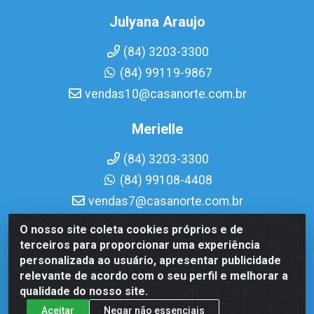
Julyana Araujo
(84) 3203-3300
(84) 99119-9867
vendas10@casanorte.com.br
Merielle
(84) 3203-3300
(84) 99108-4408
vendas7@casanorte.com.br
O nosso site coleta cookies próprios e de
Casa Norte LTDA - Av. Interventor Mário Câmara, 1815 -
terceiros para proporcionar uma experiência
Dix-Sept Rosado, Natal/RN - CEP 59054-600 - CNPJ
personalizada ao usuário, apresentar publicidade
08.713.513/0001-51
relevante de acordo com o seu perfil e melhorar a
qualidade do nosso site.
Aceitar
Negar não essenciais