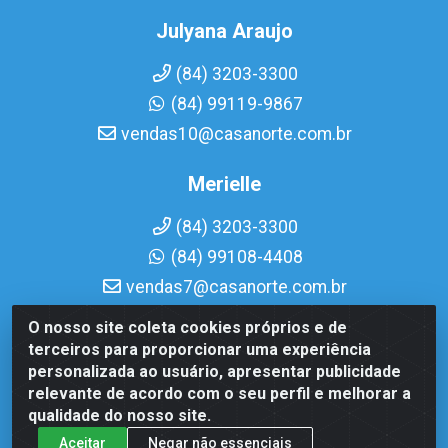
Julyana Araujo
(84) 3203-3300
(84) 99119-9867
vendas10@casanorte.com.br
Merielle
(84) 3203-3300
(84) 99108-4408
vendas7@casanorte.com.br
O nosso site coleta cookies próprios e de
Casa Norte LTDA - Av. Interventor Mário Câmara, 1815 -
terceiros para proporcionar uma experiência
Dix-Sept Rosado, Natal/RN - CEP 59054-600 - CNPJ
personalizada ao usuário, apresentar publicidade
08.713.513/0001-51
relevante de acordo com o seu perfil e melhorar a
qualidade do nosso site.
Aceitar
Negar não essenciais