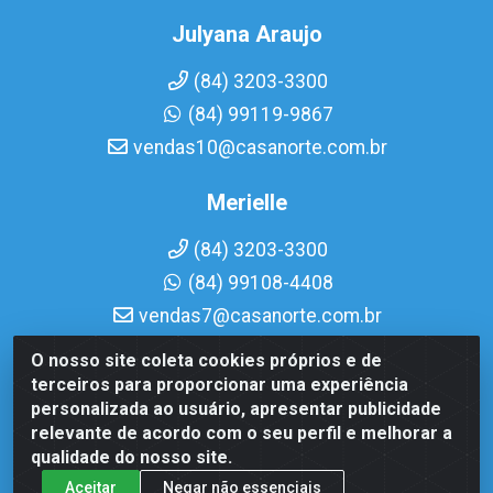
Julyana Araujo
(84) 3203-3300
(84) 99119-9867
vendas10@casanorte.com.br
Merielle
(84) 3203-3300
(84) 99108-4408
vendas7@casanorte.com.br
O nosso site coleta cookies próprios e de
Casa Norte LTDA - Av. Interventor Mário Câmara, 1815 -
terceiros para proporcionar uma experiência
Dix-Sept Rosado, Natal/RN - CEP 59054-600 - CNPJ
personalizada ao usuário, apresentar publicidade
08.713.513/0001-51
relevante de acordo com o seu perfil e melhorar a
qualidade do nosso site.
Aceitar
Negar não essenciais