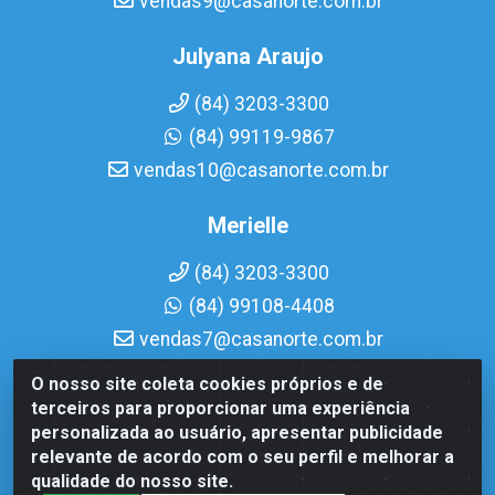
vendas9@casanorte.com.br
Julyana Araujo
(84) 3203-3300
(84) 99119-9867
vendas10@casanorte.com.br
Merielle
(84) 3203-3300
(84) 99108-4408
vendas7@casanorte.com.br
O nosso site coleta cookies próprios e de
Casa Norte LTDA - Av. Interventor Mário Câmara, 1815 -
terceiros para proporcionar uma experiência
Dix-Sept Rosado, Natal/RN - CEP 59054-600 - CNPJ
personalizada ao usuário, apresentar publicidade
08.713.513/0001-51
relevante de acordo com o seu perfil e melhorar a
qualidade do nosso site.