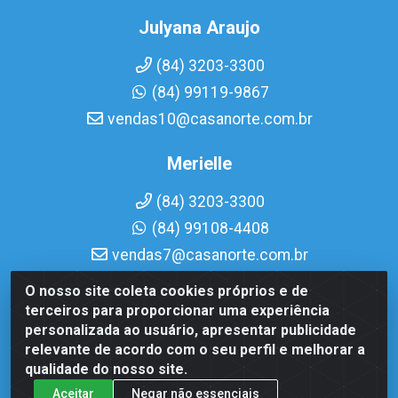
Julyana Araujo
(84) 3203-3300
(84) 99119-9867
vendas10@casanorte.com.br
Merielle
(84) 3203-3300
(84) 99108-4408
vendas7@casanorte.com.br
O nosso site coleta cookies próprios e de
Casa Norte LTDA - Av. Interventor Mário Câmara, 1815 -
terceiros para proporcionar uma experiência
Dix-Sept Rosado, Natal/RN - CEP 59054-600 - CNPJ
personalizada ao usuário, apresentar publicidade
08.713.513/0001-51
relevante de acordo com o seu perfil e melhorar a
qualidade do nosso site.
Aceitar
Negar não essenciais