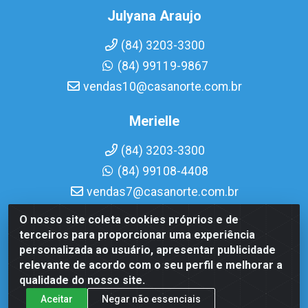
Julyana Araujo
(84) 3203-3300
(84) 99119-9867
vendas10@casanorte.com.br
Merielle
(84) 3203-3300
(84) 99108-4408
vendas7@casanorte.com.br
O nosso site coleta cookies próprios e de
Casa Norte LTDA - Av. Interventor Mário Câmara, 1815 -
terceiros para proporcionar uma experiência
Dix-Sept Rosado, Natal/RN - CEP 59054-600 - CNPJ
personalizada ao usuário, apresentar publicidade
08.713.513/0001-51
relevante de acordo com o seu perfil e melhorar a
qualidade do nosso site.
Aceitar
Negar não essenciais