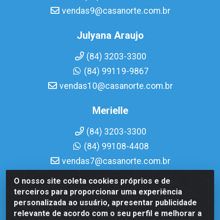
vendas9@casanorte.com.br
Julyana Araujo
(84) 3203-3300
(84) 99119-9867
vendas10@casanorte.com.br
Merielle
(84) 3203-3300
(84) 99108-4408
vendas7@casanorte.com.br
O nosso site coleta cookies próprios e de
Casa Norte LTDA - Av. Interventor Mário Câmara, 1815 -
terceiros para proporcionar uma experiência
Dix-Sept Rosado, Natal/RN - CEP 59054-600 - CNPJ
personalizada ao usuário, apresentar publicidade
08.713.513/0001-51
relevante de acordo com o seu perfil e melhorar a