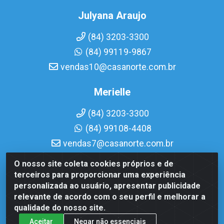
Julyana Araujo
(84) 3203-3300
(84) 99119-9867
vendas10@casanorte.com.br
Merielle
(84) 3203-3300
(84) 99108-4408
vendas7@casanorte.com.br
O nosso site coleta cookies próprios e de
Casa Norte LTDA - Av. Interventor Mário Câmara, 1815 -
terceiros para proporcionar uma experiência
Dix-Sept Rosado, Natal/RN - CEP 59054-600 - CNPJ
personalizada ao usuário, apresentar publicidade
08.713.513/0001-51
relevante de acordo com o seu perfil e melhorar a
qualidade do nosso site.
Aceitar
Negar não essenciais